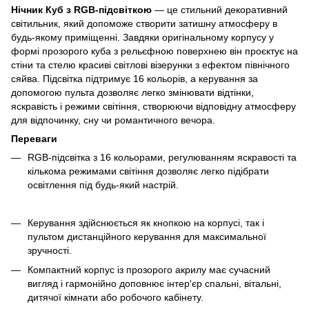
Нічник Куб з RGB-підсвіткою
— це стильний декоративний
світильник, який допоможе створити затишну атмосферу в
будь-якому приміщенні. Завдяки оригінальному корпусу у
формі прозорого куба з рельєфною поверхнею він проєктує на
стіни та стелю красиві світлові візерунки з ефектом північного
сяйва. Підсвітка підтримує 16 кольорів, а керування за
допомогою пульта дозволяє легко змінювати відтінки,
яскравість і режими світіння, створюючи відповідну атмосферу
для відпочинку, сну чи романтичного вечора.
Переваги
RGB-підсвітка з 16 кольорами, регулюванням яскравості та
кількома режимами світіння дозволяє легко підібрати
освітлення під будь-який настрій.
Керування здійснюється як кнопкою на корпусі, так і
пультом дистанційного керування для максимальної
зручності.
Компактний корпус із прозорого акрилу має сучасний
вигляд і гармонійно доповнює інтер'єр спальні, вітальні,
дитячої кімнати або робочого кабінету.