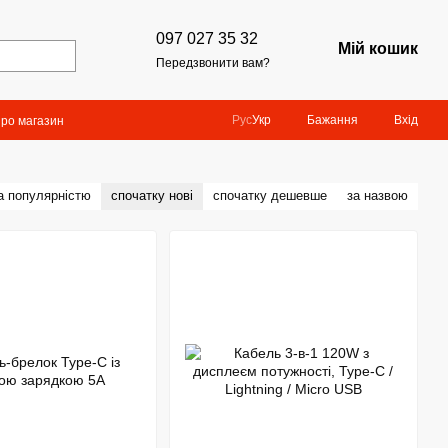
097 027 35 32
Мій кошик
Передзвонити вам?
Бажання
Вхід
Рус
Укр
про магазин
а популярністю
спочатку нові
спочатку дешевше
за назвою