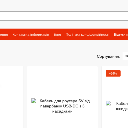
нення
Контактна інформація
Блог
Політика конфіденційності
Відгуки 
з
Сортування:
−34%