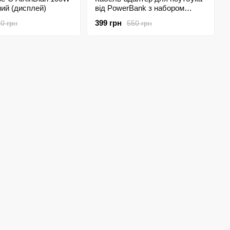
ий (дисплей)
від PowerBank з набором
перехідників
399 грн
0 грн
550 грн