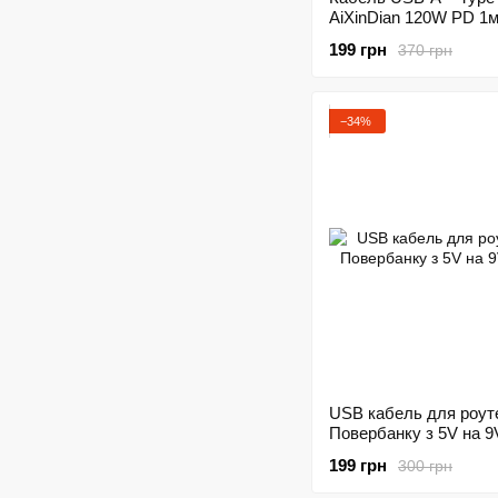
AiXinDian 120W PD 1м
(дисплей)
199 грн
370 грн
−34%
USB кабель для роуте
Повербанку з 5V на 9
199 грн
300 грн