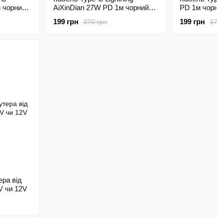
 чорний
AiXinDian 27W PD 1м чорний
PD 1м чорн
(дисплей)
199 грн
199 грн
370 грн
37
ра від
V чи 12V