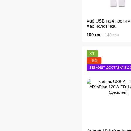
Хаб USB на 4 порти у
Хаб чоловічка
109 грн
140 грн
ХІТ
−46%
БЕЗКОШТ. ДОСТАВКА ВІД 
Кабель USB-A – Type