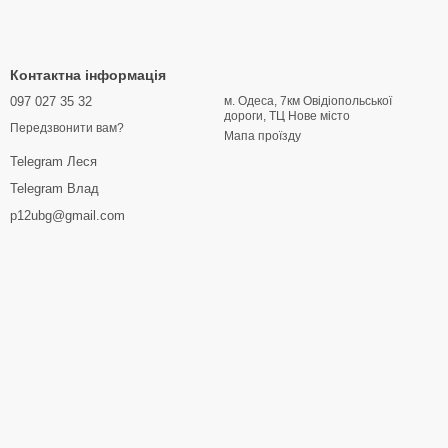
Контактна інформація
097 027 35 32
м. Одеса, 7км Овідіопольської
дороги, ТЦ Нове місто
Передзвонити вам?
Мапа проїзду
Telegram Леся
Telegram Влад
p12ubg@gmail.com