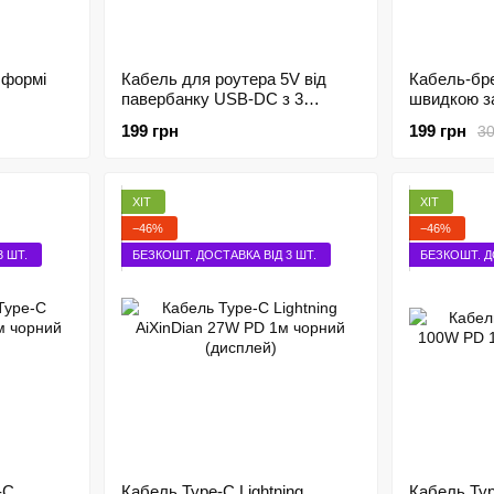
 формі
Кабель для роутера 5V від
Кабель-бре
павербанку USB-DC з 3
швидкою з
насадками
199 грн
199 грн
30
ХІТ
ХІТ
−46%
−46%
3 ШТ.
БЕЗКОШТ. ДОСТАВКА ВІД 3 ШТ.
БЕЗКОШТ. Д
-C
Кабель Type-C Lightning
Кабель Typ