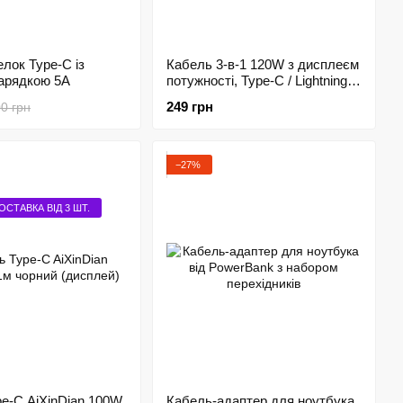
лок Type-C із
Кабель 3-в-1 120W з дисплеєм
арядкою 5A
потужності, Type-C / Lightning /
Micro USB
249 грн
0 грн
−27%
ОСТАВКА ВІД 3 ШТ.
e-C AiXinDian 100W
Кабель-адаптер для ноутбука