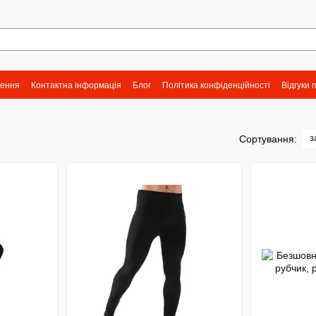
нення
Контактна інформація
Блог
Політика конфіденційності
Відгуки 
з
Сортування: