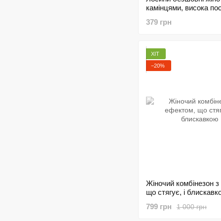
камінцями, висока по
48
379 грн
ХІТ
−20%
Жіночий комбінезон з
що стягує, і блискавк
799 грн
1 000 грн