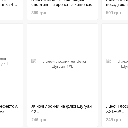
садка 42–
спортивні вкорочені з кишенею
посадкою 
399 грн
599 грн
 ефектом,
Жіночі лосини на флісі Шугуан
Жіночі лос
ою
4XL
XXL–6XL
246 грн
249 грн