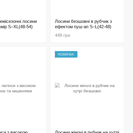
емісезонні лосини
Лосини безшовні в рубчик з
змір S–XL(48-54)
ефектом пуш-ап S–L(42-48)
449 грн
НОВИНКА
інси з високою
Лосини жіночі в рубчик на хутрі