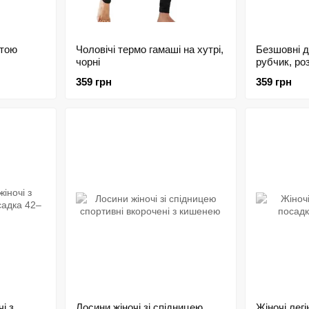
стою
Чоловічі термо гамаші на хутрі,
Безшовні д
чорні
рубчик, ро
359 грн
359 грн
і з
Лосини жіночі зі спідницею
Жіночі лег