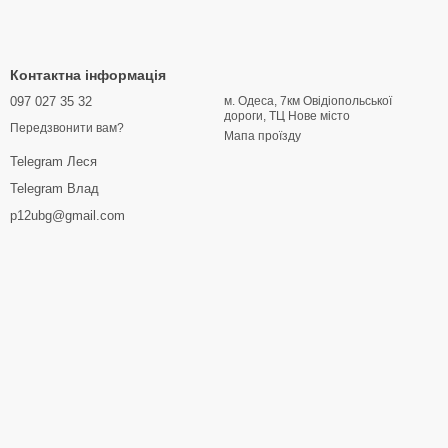
Контактна інформація
097 027 35 32
м. Одеса, 7км Овідіопольської
дороги, ТЦ Нове місто
Передзвонити вам?
Мапа проїзду
Telegram Леся
Telegram Влад
p12ubg@gmail.com