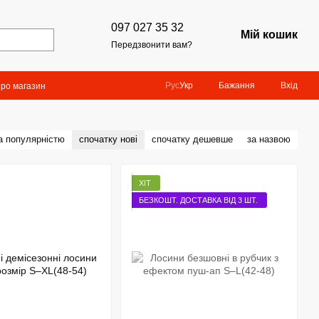
097 027 35 32
Мій кошик
Передзвонити вам?
Бажання
Вхід
Рус
Укр
про магазин
а популярністю
спочатку нові
спочатку дешевше
за назвою
ХІТ
БЕЗКОШТ. ДОСТАВКА ВІД 3 ШТ.