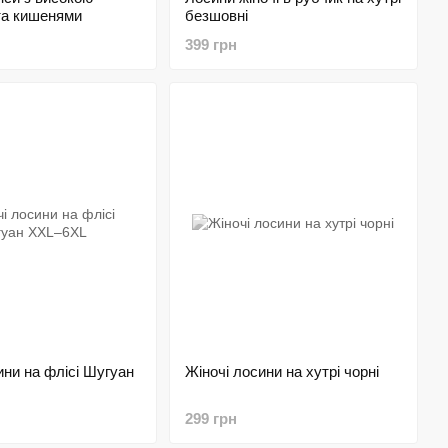
та кишенями
безшовні
399 грн
ини на флісі Шугуан
Жіночі лосини на хутрі чорні
299 грн