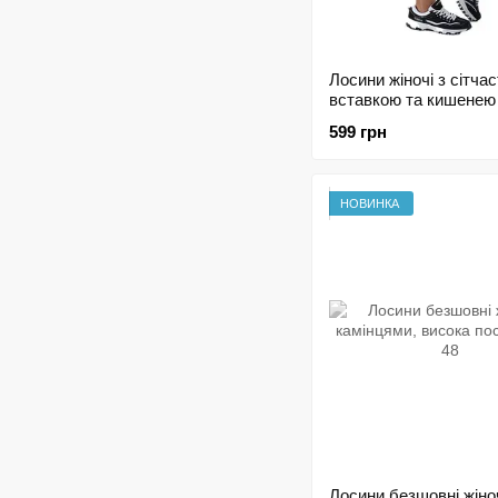
Лосини жіночі з сітча
вставкою та кишенею
599 грн
НОВИНКА
Лосини безшовні жіноч