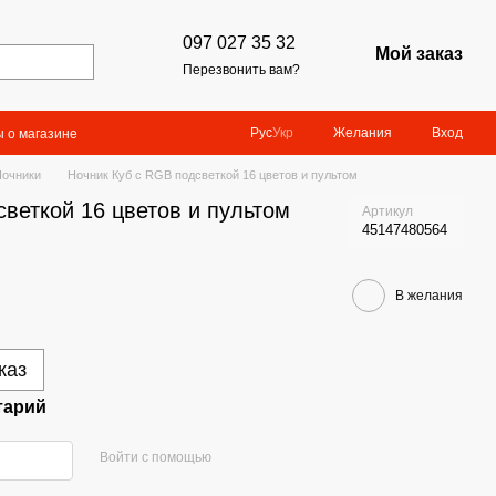
097 027 35 32
Мой заказ
Перезвонить вам?
Желания
Вход
Рус
Укр
 о магазине
Ночники
Ночник Куб с RGB подсветкой 16 цветов и пультом
веткой 16 цветов и пультом
Артикул
45147480564
В желания
каз
тарий
Войти с помощью