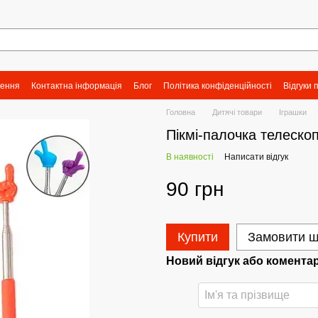
нення
Контактна інформація
Блог
Політика конфіденційності
Відгуки 
Головна
Дитячі товари
Іграшки
Пікмі-палочка телеско
В наявності
Написати відгук
90 грн
Купити
Замовити 
Новий відгук або комента