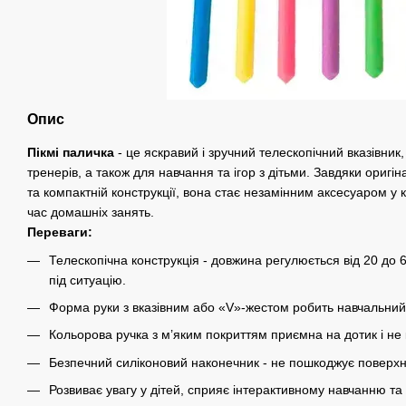
Опис
Пікмі паличка
- це яскравий і зручний телескопічний вказівник
тренерів, а також для навчання та ігор з дітьми. Завдяки оригі
та компактній конструкції, вона стає незамінним аксесуаром у к
час домашніх занять.
Переваги:
Телескопічна конструкція - довжина регулюється від 20 до 
під ситуацію.
Форма руки з вказівним або «V»-жестом робить навчальний
Кольорова ручка з м’яким покриттям приємна на дотик і не к
Безпечний силіконовий наконечник - не пошкоджує поверхн
Розвиває увагу у дітей, сприяє інтерактивному навчанню та