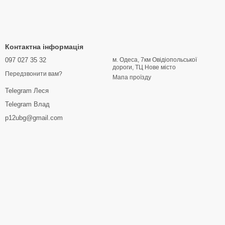
Контактна інформація
097 027 35 32
м. Одеса, 7км Овідіопольської
дороги, ТЦ Нове місто
Передзвонити вам?
Мапа проїзду
Telegram Леся
Telegram Влад
p12ubg@gmail.com