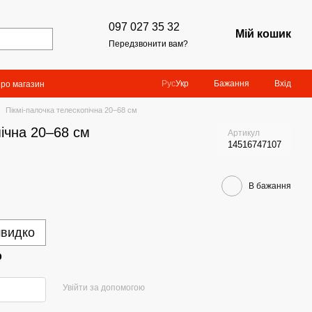
097 027 35 32
Мій кошик
Передзвонити вам?
Бажання
Вхід
Рус
Укр
про магазин
Пікмі-палочка телескопічна 20–68 см
пічна 20–68 см
Артикул
14516747107
В бажання
швидко
р
Увійти за допомогою