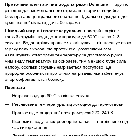
Проточний електричний водонагрівач Delimano
— зручне
рішення для моментального отримання гарячої води без
бойлера або центрального опалення. Ідеально підходить для
кухні, ванної кімнати, дачі або гаража.
Швидкий нагрів і просте керування:
пристрій нагріває
тонкий струмінь води до температури до 60°C вже за 2–3
секунди. Водонагрівач працює як змішувач — він поєднує свою
гарячу воду з холодною проточною, дозволяючи вам
налаштувати комфортну температуру за допомогою ручки.
Чим вищу температуру ви обираєте, тим меншою буде сила
напору, оскільки струмінь нагрівається поступово. Це
природна особливість проточних нагрівачів, яка забезпечує
енергоефективність і безпеку.
Переваги:
Нагріває воду до 60°C за кілька секунд
Регульована температура: від холодної до гарячої води
Працює від стандартної електромережі 220–240 В
Економить воду, електроенергію та час — нагрів лише під
час використання