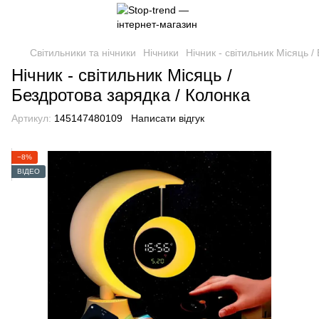
Світильники та нічники
Нічники
Нічник - світильник Місяць 
Нічник - світильник Місяць /
Бездротова зарядка / Колонка
Артикул:
145147480109
Написати відгук
−8%
ВІДЕО