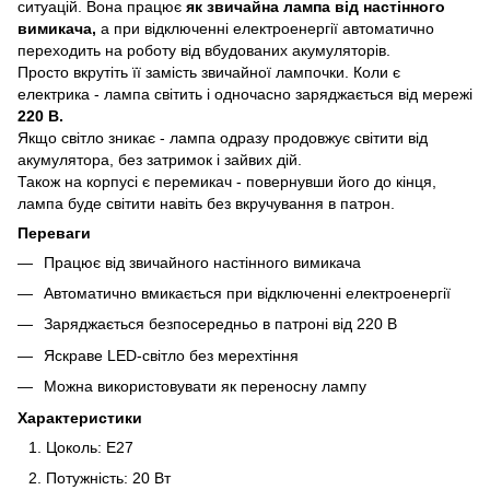
ситуацій. Вона працює
як звичайна лампа від настінного
вимикача,
а при відключенні електроенергії автоматично
переходить на роботу від вбудованих акумуляторів.
Просто вкрутіть її замість звичайної лампочки. Коли є
електрика - лампа світить і одночасно заряджається від мережі
220 В.
Якщо світло зникає - лампа одразу продовжує світити від
акумулятора, без затримок і зайвих дій.
Також на корпусі є перемикач - повернувши його до кінця,
лампа буде світити навіть без вкручування в патрон.
Переваги
Працює від звичайного настінного вимикача
Автоматично вмикається при відключенні електроенергії
Заряджається безпосередньо в патроні від 220 В
Яскраве LED-світло без мерехтіння
Можна використовувати як переносну лампу
Характеристики
Цоколь: E27
Потужність: 20 Вт