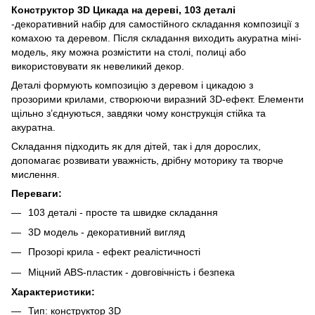
Конструктор 3D Цикада на дереві, 103 деталі
-декоративний набір для самостійного складання композиції з
комахою та деревом. Після складання виходить акуратна міні-
модель, яку можна розмістити на столі, полиці або
використовувати як невеликий декор.
Деталі формують композицію з деревом і цикадою з
прозорими крилами, створюючи виразний 3D-ефект. Елементи
щільно з’єднуються, завдяки чому конструкція стійка та
акуратна.
Складання підходить як для дітей, так і для дорослих,
допомагає розвивати уважність, дрібну моторику та творче
мислення.
Переваги:
103 деталі - просте та швидке складання
3D модель - декоративний вигляд
Прозорі крила - ефект реалістичності
Міцний ABS-пластик - довговічність і безпека
Характеристики:
Тип: конструктор 3D