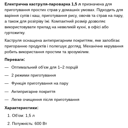
Електрична каструля-пароварка 1,5 л
призначена для
приготування простих страв у домашніх умовах. Підходить для
варіння супів і каш, приготування рису, овочів та страв на пару,
а також для розігріву їжі. Компактний розмір дозволяє
використовувати прилад на невеликій кухні, в офісі або
гуртожитку.
Каструля оснащена антипригарним покриттям, яке запобігає
пригоранню продуктів і полегшує догляд. Механічне керування
робить використання простим та зрозумілим.
Переваги:
Оптимальний об’єм для 1–2 порцій
2 режими приготування
Функція приготування на пару
Антипригарне покриття
Легке очищення після приготування
Характеристики:
Об’єм: 1,5 л
Потужність: 600 Вт