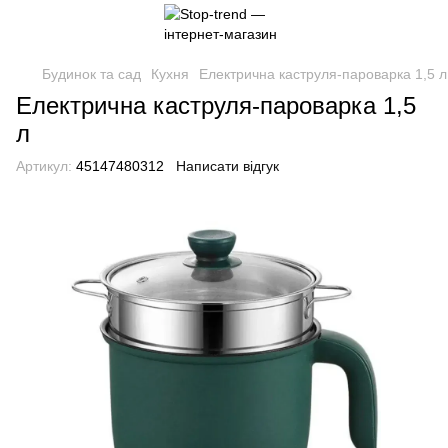
Будинок та сад
Кухня
Електрична каструля-пароварка 1,5 л
Електрична каструля-пароварка 1,5
л
Артикул:
45147480312
Написати відгук