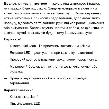
Брелок-клікер антистрес
— захоплива антистрес-іграшка,
яка завжди буде під рукою. Завдяки чотирьом механічним
клавішам із приємним кліком і яскравому LED-підсвічуванню
кожне натискання приносить задоволення, допомагає зняти
напругу, відволіктися та зайняти руки під час роботи, навчання
або очікування. Брелок зручно носити із собою, закріпивши на
ключах, сумці, рюкзаку чи будь-якому іншому аксесуарі.
Переваги:
4 механічні клавіші з приємним тактильним кліком.
Яскраве LED-підсвічування при кожному натисканні.
Прозорий корпус із видимим механізмом перемикачів.
Металевий брелок для кріплення до ключів, сумки або
рюкзака.
Працює від вбудованих батарейок, не потребує
заряджання.
Характеристики:
Кількість клавіш: 4
Підсвічування: LED