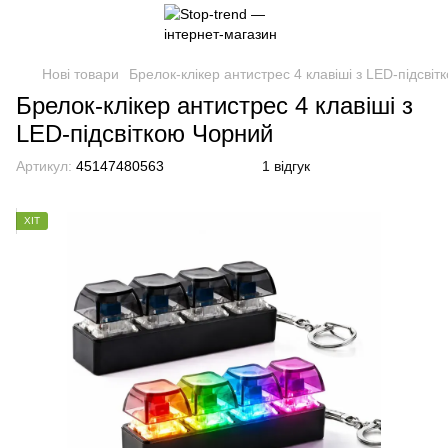
Нові товари
Брелок-клікер антистрес 4 клавіші з LED-підсві
Брелок-клікер антистрес 4 клавіші з
LED-підсвіткою Чорний
Артикул:
45147480563
1 відгук
ХІТ