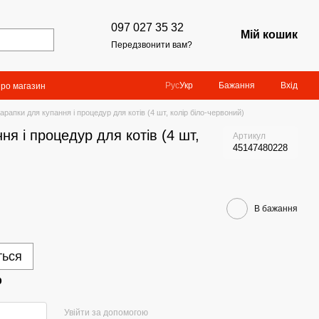
097 027 35 32
Мій кошик
Передзвонити вам?
Бажання
Вхід
Рус
Укр
про магазин
арапки для купання і процедур для котів (4 шт, колір біло-червоний)
я і процедур для котів (4 шт,
Артикул
45147480228
В бажання
ться
р
Увійти за допомогою