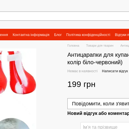
нення
Контактна інформація
Блог
Політика конфіденційності
Відгуки 
Головна
Товари для тварин
Антиц
Антицарапки для купанн
колір біло-червоний)
Немає в наявності
Написати відгук
199 грн
Повідомити, коли з'яви
Новий відгук або комента