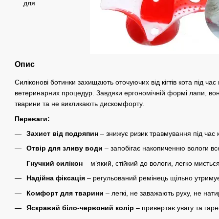
Опис
Силіконові ботинки захищають оточуючих від кігтів кота під час
ветеринарних процедур. Завдяки ергономічній формі лапи, вон
тварини та не викликають дискомфорту.
Переваги:
Захист від подряпин
– знижує ризик травмування під час 
Отвір для зливу води
– запобігає накопиченню вологи вс
Гнучкий силікон
– м’який, стійкий до вологи, легко миється
Надійна фіксація
– регульований ремінець щільно утримує
Комфорт для тварини
– легкі, не заважають руху, не нати
Яскравий біло-червоний колір
– привертає увагу та гарн