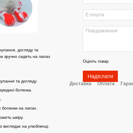
 купання, догляду та
и зручно сидять на лапах
Оцініть товар
Надіслати
купання та догляду.
Доставка
Оплата
Гара
ередині ботинка.
.
 ботинки на лапах.
рають шкіру.
о виглядає на улюбленці.