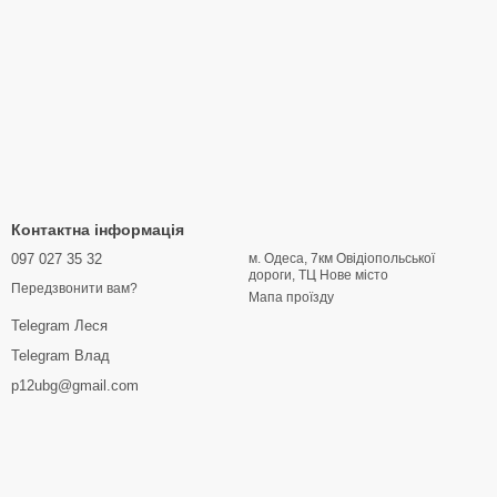
Контактна інформація
097 027 35 32
м. Одеса, 7км Овідіопольської
дороги, ТЦ Нове місто
Передзвонити вам?
Мапа проїзду
Telegram Леся
Telegram Влад
p12ubg@gmail.com