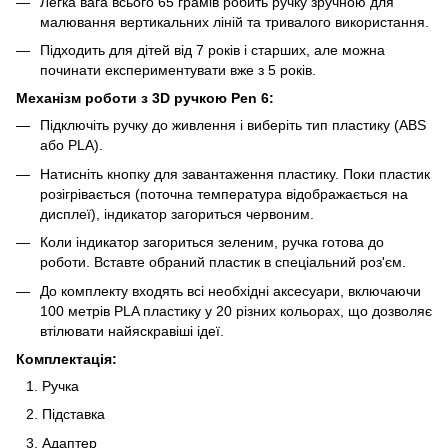
Легка вага всього 65 грамів робить ручку зручною для
малювання вертикальних ліній та тривалого використання.
Підходить для дітей від 7 років і старших, але можна
починати експериментувати вже з 5 років.
Механізм роботи з 3D ручкою Pen 6:
Підключіть ручку до живлення і виберіть тип пластику (ABS
або PLA).
Натисніть кнопку для завантаження пластику. Поки пластик
розігрівається (поточна температура відображається на
дисплеї), індикатор загориться червоним.
Коли індикатор загориться зеленим, ручка готова до
роботи. Вставте обраний пластик в спеціальний роз'єм.
До комплекту входять всі необхідні аксесуари, включаючи
100 метрів PLA пластику у 20 різних кольорах, що дозволяє
втілювати найяскравіші ідеї.
Комплектація:
Ручка
Підставка
Адаптер