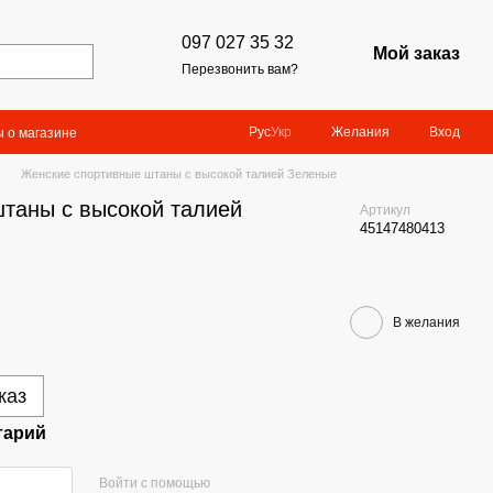
097 027 35 32
Мой заказ
Перезвонить вам?
Желания
Вход
Рус
Укр
 о магазине
Женские спортивные штаны с высокой талией Зеленые
таны с высокой талией
Артикул
45147480413
В желания
каз
тарий
Войти с помощью