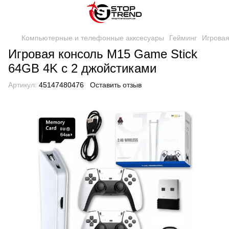
Компьютерные и телефонные акксесуары
Гейминг
Игровая
Игровая консоль M15 Game Stick
64GB 4K с 2 джойстиками
Артикул:
45147480476
Оставить отзыв