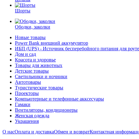
Шорты
Ободки, заколки
Новые товары
Power Bank внешний аккумулятор
ИБП (UPS) - Источник бесперебойного питания для роут
Дом и сад
Красота и здоровье
Товары для животных
Детские товары
Светильники и ночники
Автотовары
Туристические товары
Проекторы
Компьютерные и телефонные акксесуары
Гамаки
Вентиляторы, кондиционеры
Женская одежда
Украшения
О нас
Оплата и доставка
Обмен и возврат
Контактная информац