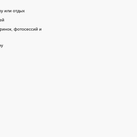
ку или отдых
ей
еринок, фотосессий и
ру