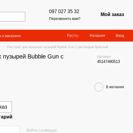
097 027 35 32
Мой заказ
Перезвонить вам?
Желания
Вход
Рус
Укр
 о магазине
Пистолет для мыльных пузырей Bubble Gun с раствором Красный
 пузырей Bubble Gun с
Артикул
45147480513
В желания
каз
тарий
Войти с помощью