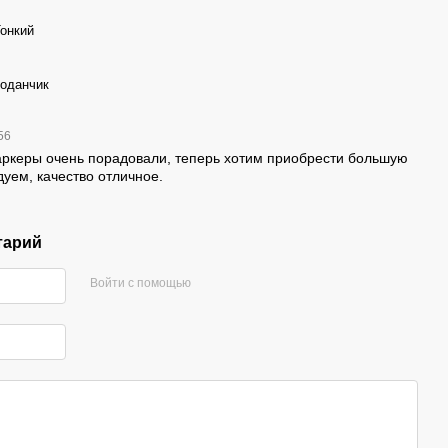
онкий
оданчик
:56
аркеры очень порадовали, теперь хотим приобрести большую
дуем, качество отличное.
тарий
Войти с помощью