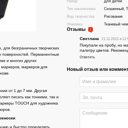
Набор
Для детей
Тип наконечника
Скошенный, Т
Вид творчества
Рисование
Упаковка
Тканевый чем
Отзывы
1
Светлана
21.11.2021 в 12
Покупали на пробу, но м
, для безграничных творческих
палитру цветов. Рекомен
ве поверхностей. Перманентные
Ответить
ке и многих других
х маркеров, маркеров для
Новый отзыв или коммен
нове.
ии от 1 до 7 мм. Другая
ляет писать как тонкими, так и
Маркеры TOUCH для художника
зоров.
реноски
зацию и быстро определять