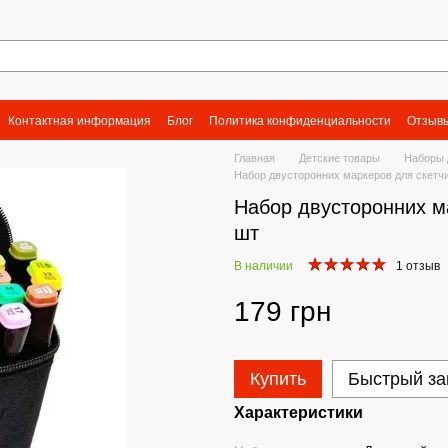
Контактная информация
Блог
Политика конфиденциальности
Отзывы
Главная
Детские товары
Наборы 
Набор двусторонних маркеров для скет
Набор двусторонних м
шт
В наличии
1 отзыв
179 грн
Купить
Быстрый за
Характеристики