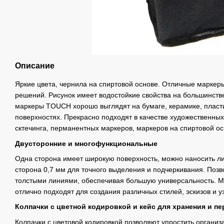
Описание
Яркие цвета, чернила на спиртовой основе. Отличные маркеры
решений. Рисунок имеет водостойкие свойства на большинст
маркеры TOUCH хорошо выглядят на бумаге, керамике, пласти
поверхностях. Прекрасно подходят в качестве художественны
сктечинга, перманентных маркеров, маркеров на спиртовой ос
Двусторонние и многофункциональные
Одна сторона имеет широкую поверхность, можно наносить лин
сторона 0,7 мм для точного выделения и подчеркивания. Позво
толстыми линиями, обеспечивая большую универсальность. 
отлично подходят для создания различных стилей, эскизов и у
Колпачки с цветной кодировкой и кейс для хранения и пе
Колпачки с цветовой кодировкой позволяют упростить органи