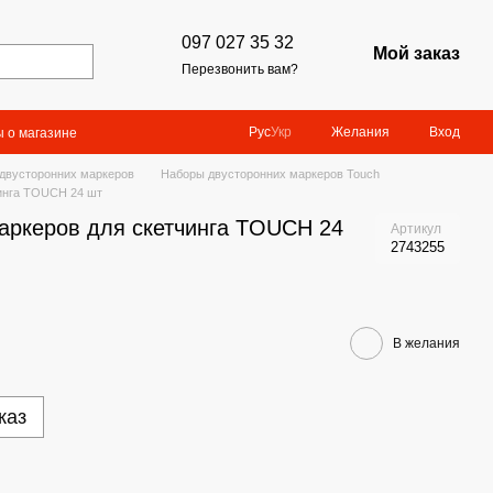
097 027 35 32
Мой заказ
Перезвонить вам?
Желания
Вход
Рус
Укр
 о магазине
двусторонних маркеров
Наборы двусторонних маркеров Touch
чинга TOUCH 24 шт
аркеров для скетчинга TOUCH 24
Артикул
2743255
В желания
каз