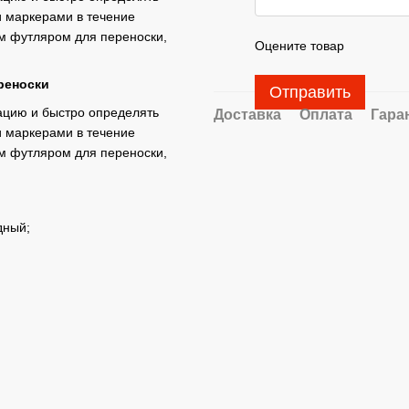
и маркерами в течение
м футляром для переноски,
Оцените товар
реноски
Отправить
зацию и быстро определять
Доставка
Оплата
Гара
и маркерами в течение
м футляром для переноски,
дный;