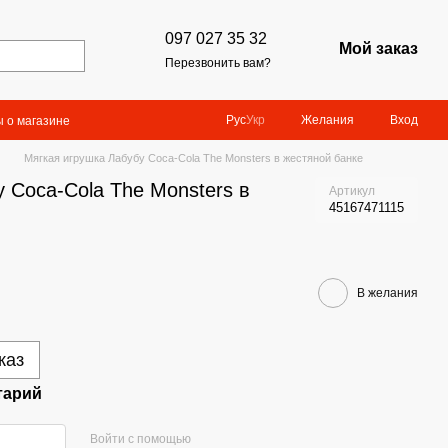
097 027 35 32
Мой заказ
Перезвонить вам?
Желания
Вход
Рус
Укр
 о магазине
Мягкая игрушка Лабубу Coca-Cola The Monsters в жестяной банке
 Coca-Cola The Monsters в
Артикул
45167471115
В желания
каз
тарий
Войти с помощью