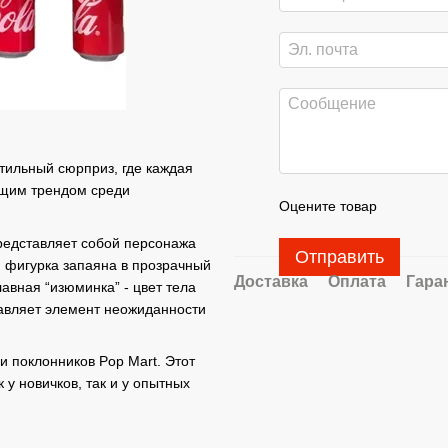
стильный сюрприз, где каждая
ящим трендом среди
Оцените товар
редставляет собой персонажа
Отправить
я фигурка запаяна в прозрачный
Доставка
Оплата
Гара
авная “изюминка” - цвет тела
бавляет элемент неожиданности
и поклонников Pop Mart. Этот
 у новичков, так и у опытных