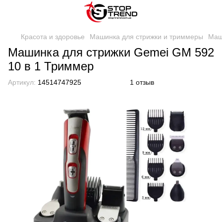
Красота и здоровье
Машинка для стрижки и триммеры
Маш
Машинка для стрижки Gemei GM 592
10 в 1 Триммер
Артикул:
14514747925
1 отзыв