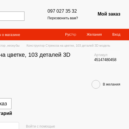
097 027 35 32
Мой заказ
Перезвонить вам?
Желания
Вход
Рус
Укр
 о магазине
ктор ,неокубы
Конструктор Стрекоза на цветке, 103 деталей 3D модель
на цветке, 103 деталей 3D
Артикул
45147480458
В желания
каз
тарий
Войти с помощью