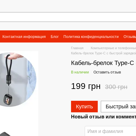
Контактная информация
Блог
Политика конфиденциальности
Отзывы
Главная
Компьютерные и телефонны
Кабель-брелок Type-C с быстрой зарядко
Кабель-брелок Type-C 
В наличии
Оставить отзыв
199 грн
300 грн
Купить
Быстрый за
Новый отзыв или коммен