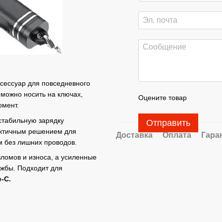
сессуар для повседневного
 можно носить на ключах,
Оцените товар
омент.
стабильную зарядку
Отправить
актичным решением для
Доставка
Оплата
Гара
м без лишних проводов.
ломов и износа, а усиленные
ужбы. Подходит для
-C.