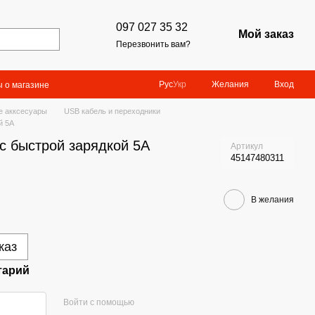
097 027 35 32
Мой заказ
Перезвонить вам?
Желания
Вход
Рус
Укр
 о магазине
е акксесуары
USB кабель и переходники
й 5A
с быстрой зарядкой 5A
Артикул
45147480311
В желания
каз
тарий
Войти с помощью