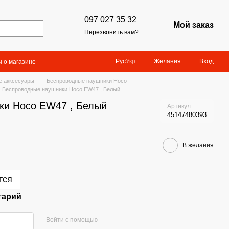
097 027 35 32
Мой заказ
Перезвонить вам?
Желания
Вход
Рус
Укр
 о магазине
е акксесуары
Беспроводные наушники Hoco
Беспроводные наушники Hoco EW47 , Белый
ки Hoco EW47 , Белый
Артикул
45147480393
В желания
тся
тарий
Войти с помощью