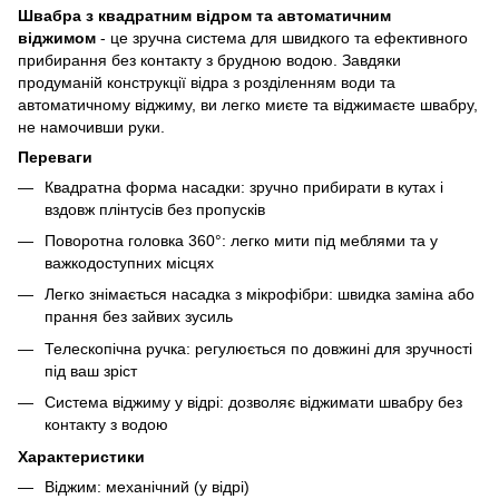
Швабра з квадратним відром та автоматичним
віджимом
- це зручна система для швидкого та ефективного
прибирання без контакту з брудною водою. Завдяки
продуманій конструкції відра з розділенням води та
автоматичному віджиму, ви легко миєте та віджимаєте швабру,
не намочивши руки.
Переваги
Квадратна форма насадки: зручно прибирати в кутах і
вздовж плінтусів без пропусків
Поворотна головка 360°: легко мити під меблями та у
важкодоступних місцях
Легко знімається насадка з мікрофібри: швидка заміна або
прання без зайвих зусиль
Телескопічна ручка: регулюється по довжині для зручності
під ваш зріст
Система віджиму у відрі: дозволяє віджимати швабру без
контакту з водою
Характеристики
Віджим: механічний (у відрі)